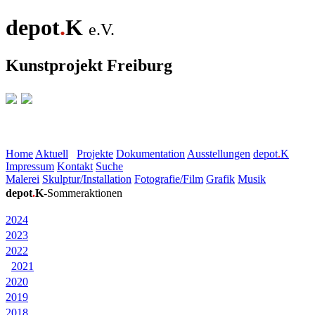
depot
.
K
e.V.
Kunstprojekt Freiburg
Home
Aktuell
Projekte
Dokumentation
Ausstellungen
depot
.
K
Impressum
Kontakt
Suche
Malerei
Skulptur/Installation
Fotografie/Film
Grafik
Musik
depot
.
K
-Sommeraktionen
2024
2023
2022
2021
2020
2019
2018