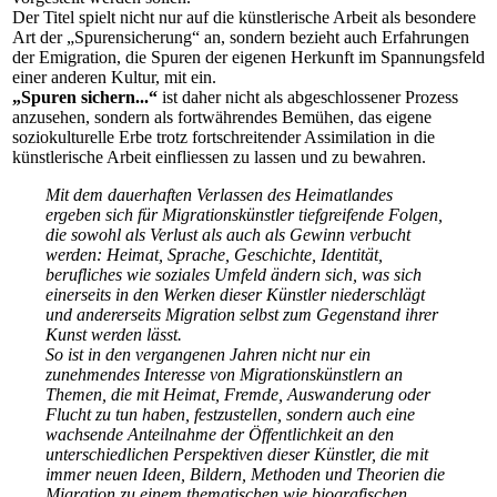
Der Titel spielt nicht nur auf die künstlerische Arbeit als besondere
Art der „Spurensicherung“ an, sondern bezieht auch Erfahrungen
der Emigration, die Spuren der eigenen Herkunft im Spannungsfeld
einer anderen Kultur, mit ein.
„Spuren sichern...“
ist daher nicht als abgeschlossener Prozess
anzusehen, sondern als fortwährendes Bemühen, das eigene
soziokulturelle Erbe trotz fortschreitender Assimilation in die
künstlerische Arbeit einfliessen zu lassen und zu bewahren.
Mit dem dauerhaften Verlassen des Heimatlandes
ergeben sich für Migrationskünstler tiefgreifende Folgen,
die sowohl als Verlust als auch als Gewinn verbucht
werden: Heimat, Sprache, Geschichte, Identität,
berufliches wie soziales Umfeld ändern sich, was sich
einerseits in den Werken dieser Künstler niederschlägt
und andererseits Migration selbst zum Gegenstand ihrer
Kunst werden lässt.
So ist in den vergangenen Jahren nicht nur ein
zunehmendes Interesse von Migrationskünstlern an
Themen, die mit Heimat, Fremde, Auswanderung oder
Flucht zu tun haben, festzustellen, sondern auch eine
wachsende Anteilnahme der Öffentlichkeit an den
unterschiedlichen Perspektiven dieser Künstler, die mit
immer neuen Ideen, Bildern, Methoden und Theorien die
Migration zu einem thematischen wie biografischen