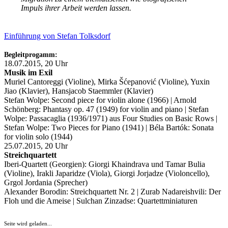
Impuls ihrer Arbeit werden lassen.
Einführung von Stefan Tolksdorf
Begleitprogamm:
18.07.2015, 20 Uhr
Musik im Exil
Muriel Cantoreggi (Violine), Mirka Šćepanović (Violine), Yuxin
Jiao (Klavier), Hansjacob Staemmler (Klavier)
Stefan Wolpe: Second piece for violin alone (1966) | Arnold
Schönberg: Phantasy op. 47 (1949) for violin and piano | Stefan
Wolpe: Passacaglia (1936/1971) aus Four Studies on Basic Rows |
Stefan Wolpe: Two Pieces for Piano (1941) | Béla Bartók: Sonata
for violin solo (1944)
25.07.2015, 20 Uhr
Streichquartett
Iberi-Quartett (Georgien): Giorgi Khaindrava und Tamar Bulia
(Violine), Irakli Japaridze (Viola), Giorgi Jorjadze (Violoncello),
Grgol Jordania (Sprecher)
Alexander Borodin: Streichquartett Nr. 2 | Zurab Nadareishvili: Der
Floh und die Ameise | Sulchan Zinzadse: Quartettminiaturen
Seite wird geladen...