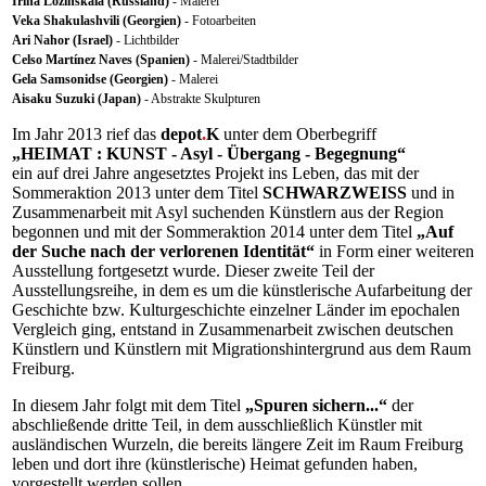
Irina Lozinskaia (Russland)
- Malerei
Veka Shakulashvili (Georgien)
- Fotoarbeiten
Ari Nahor (Israel)
- Lichtbilder
Celso Martínez Naves (Spanien)
- Malerei/Stadtbilder
Gela Samsonidse (Georgien)
- Malerei
Aisaku Suzuki (Japan)
- Abstrakte Skulpturen
Im Jahr 2013 rief das
depot
.
K
unter dem Oberbegriff
„HEIMAT : KUNST - Asyl - Übergang - Begegnung“
ein auf drei Jahre angesetztes Projekt ins Leben, das mit der
Sommeraktion 2013 unter dem Titel
SCHWARZWEISS
und in
Zusammenarbeit mit Asyl suchenden Künstlern aus der Region
begonnen und mit der Sommeraktion 2014 unter dem Titel
„Auf
der Suche nach der verlorenen Identität“
in Form einer weiteren
Ausstellung fortgesetzt wurde. Dieser zweite Teil der
Ausstellungsreihe, in dem es um die künstlerische Aufarbeitung der
Geschichte bzw. Kulturgeschichte einzelner Länder im epochalen
Vergleich ging, entstand in Zusammenarbeit zwischen deutschen
Künstlern und Künstlern mit Migrationshintergrund aus dem Raum
Freiburg.
In diesem Jahr folgt mit dem Titel
„Spuren sichern...“
der
abschließende dritte Teil, in dem ausschließlich Künstler mit
ausländischen Wurzeln, die bereits längere Zeit im Raum Freiburg
leben und dort ihre (künstlerische) Heimat gefunden haben,
vorgestellt werden sollen.