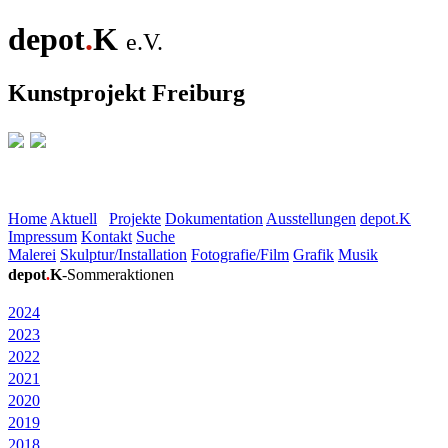
depot
.
K
e.V.
Kunstprojekt Freiburg
Home
Aktuell
Projekte
Dokumentation
Ausstellungen
depot
.
K
Impressum
Kontakt
Suche
Malerei
Skulptur/Installation
Fotografie/Film
Grafik
Musik
depot
.
K
-Sommeraktionen
2024
2023
2022
2021
2020
2019
2018