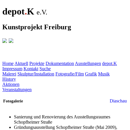
depot
.
K
e.V.
Kunstprojekt Freiburg
Home
Aktuell
Projekte
Dokumentation
Ausstellungen
depot
.
K
Impressum
Kontakt
Suche
Malerei
Skulptur/Installation
Fotografie/Film
Grafik
Musik
History
Aktionen
Veranstaltungen
Diaschau
Fotogalerie
Sanierung und Renovierung des Ausstellungsraumes
Schopfheimer Straße
Gründungsausstellung Schopfheimer Straße (Mai 2009),