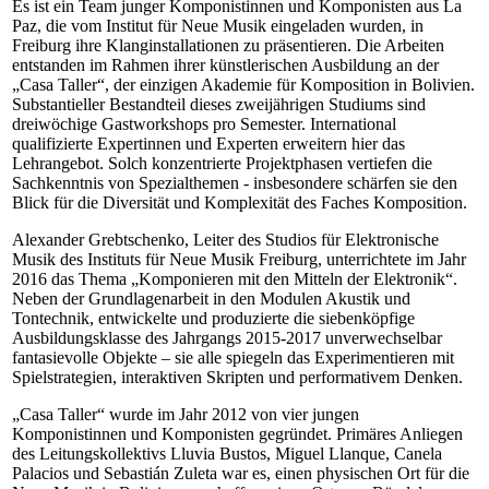
Es ist ein Team junger Komponistinnen und Komponisten aus La
Paz, die vom Institut für Neue Musik eingeladen wurden, in
Freiburg ihre Klanginstallationen zu präsentieren. Die Arbeiten
entstanden im Rahmen ihrer künstlerischen Ausbildung an der
„Casa Taller“, der einzigen Akademie für Komposition in Bolivien.
Substantieller Bestandteil dieses zweijährigen Studiums sind
dreiwöchige Gastworkshops pro Semester. International
qualifizierte Expertinnen und Experten erweitern hier das
Lehrangebot. Solch konzentrierte Projektphasen vertiefen die
Sachkenntnis von Spezialthemen - insbesondere schärfen sie den
Blick für die Diversität und Komplexität des Faches Komposition.
Alexander Grebtschenko, Leiter des Studios für Elektronische
Musik des Instituts für Neue Musik Freiburg, unterrichtete im Jahr
2016 das Thema „Komponieren mit den Mitteln der Elektronik“.
Neben der Grundlagenarbeit in den Modulen Akustik und
Tontechnik, entwickelte und produzierte die siebenköpfige
Ausbildungsklasse des Jahrgangs 2015-2017 unverwechselbar
fantasievolle Objekte – sie alle spiegeln das Experimentieren mit
Spielstrategien, interaktiven Skripten und performativem Denken.
„Casa Taller“ wurde im Jahr 2012 von vier jungen
Komponistinnen und Komponisten gegründet. Primäres Anliegen
des Leitungskollektivs Lluvia Bustos, Miguel Llanque, Canela
Palacios und Sebastián Zuleta war es, einen physischen Ort für die