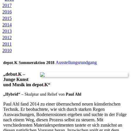
2017
2016
2015
2014
2013
2012
2011
2010
Ausstellungsrundgang
depot
.
K Sommeraktion 2018
„
debut
.
K
–
Junge Kunst
und Musik im
depot
.
K
“
„Hybrid“
– Skulptur und Relief von
Paul Ahl
Paul Ahl fand 2014 zu einer überraschend neuen künstlerischen
Technik. Er beobachtete, wie sich durch starken Regen
Auswaschungen, Bodenerosionen ergeben und suchte in der Folge
nach einem Weg, diesen Prozess selbst zu steuern. Mit
verschiedensten Materialexperimenten tastete er sich zunächst an
diesen natürlichen Vorgang heran. Inzwischen spült er mit dem