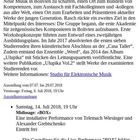
Neue Musik in Bolivien zu schaffen, einen Ort zum Bündeln von
Kompetenzen, zum Austausch mit Fachkolleginnen und -kollegen
aus aller Welt, einen Ort zum Erarbeiten und Präsentieren aktueller
Werke der jungen Generation. Rasch rückte ein zweites Ziel in den
Mittelpunkt des Interesses: Die Gruppe begann, die erste Akademie
für zeitgenössisches Komponieren in Bolivien aufzubauen. Erste
Workshopkonzepte führten zum Entwurf eines zweijährigen
Ausbildungsplans. Im Jahr 2017 absolvierten die ersten sieben
Studierenden ihren künstlerischen Abschluss an der „Casa Taller“.
Zudem entstand das Ensemble „Weed“, das 2014 das Album
„Ulupika“ mit Stücken des Leitungsquartetts veröffentlichte. Eine
weitere Publikation „Ulupika Vol.2“ stellt Werke der examinierten
Studierenden vor.
Weitere Informationen:
Studio für Elektronische Musik
Ausstellung vom 07.07. bis 29.07.2018
Vernissage: Freitag, 6. Juli 2018, 19 Uhr
Ausstellungsrundgang
Samstag, 14. Juli 2018, 19 Uhr
Midissage: »BOX«
Eine installative Performance von Telemach Wiesinger und
Alexander Grebtschenko
Eintritt frei
Die Grundlage für die Live-Performace "BOX" bilden