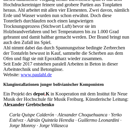
Hochdruckereiniger feinere und grobere Partien aus Tonplatten
heraus. Ahl arbeitet mit allen vier Elementen. Zwei davon, nämlich
Erde und Wasser wurden nun schon erwähnt. Doch diese
Tonreliefs durchlaufen noch einen langwierigen
Trocknungsprozess (Stichwort Luft) bevor sie im
Holzbrandverfahren und bei Temperaturen bis zu 1.000 Grad
gebrannt und damit haltbar gemacht werden. Der Brand bringt nun
auch den Zufall ins Spiel.
Ahl nimmt dabei das durch Spannungsrisse bedingte Zerbrechen
der Tontafeln bewusst in Kauf, sammelte die Scherben aus dem
Ofen und fügt sie mit Epoxidharz wieder zusammen.
Seit Ende 2017 entstehen paralell Arbeiten in Beton in dieser
Arbeitstechnik und Betongüsse.
Website:
www.paulahl.de
Klanginstallationen junger bolivianischer Komponisten
Ein Projekt des
depot
.
K
in Kooperation mit dem Institut für Neue
Musik der Hochschule für Musik Freiburg. Künstlerische Leitung:
Alexander Grebtschenko
Carla Quispe Calderón · Alexander Choquehuanca · Yerko
Estévez · Adrián Quintela Heredia · Guillermo Leonardini ·
Jorge Monroy · Jorge Villaseca