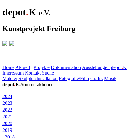
depot
.
K
e.V.
Kunstprojekt Freiburg
Home
Aktuell
Projekte
Dokumentation
Ausstellungen
depot
.
K
Impressum
Kontakt
Suche
Malerei
Skulptur/Installation
Fotografie/Film
Grafik
Musik
depot
.
K
-Sommeraktionen
2024
2023
2022
2021
2020
2019
2018