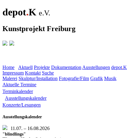
depot
.
K
e.V.
Kunstprojekt Freiburg
Home
Aktuell
Projekte
Dokumentation
Ausstellungen
depot
.
K
Impressum
Kontakt
Suche
Malerei
Skulptur/Installation
Fotografie/Film
Grafik
Musik
Aktuelle Termine
Terminkalender
Ausstellungskalender
Konzerte/Lesungen
Ausstellungskalender
11.07. – 16.08.2026
"blindlings"