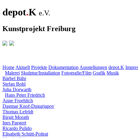
depot
.
K
e.V.
Kunstprojekt Freiburg
Home
Aktuell
Projekte
Dokumentation
Ausstellungen
depot
.
K
Impre
Malerei
Skulptur/Installation
Fotografie/Film
Grafik
Musik
Bärbel Bähr
Stefan Bohl
Julia Dorwarth
Hans Peter Friedrich
Anne Froehlich
Dagmar Knof-Dugarjapov
Thomas Lefeldt
Birgit Morath
Ines Paegert
Ricardo Pulido
Elisabeth Schütt-Poitrat