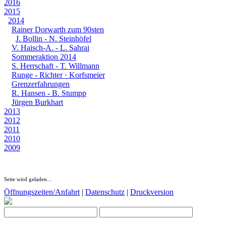
2016
2015
2014
Rainer Dorwarth zum 90sten
J. Bollin - N. Steinhöfel
V. Haisch-A. - L. Sahrai
Sommeraktion 2014
S. Herrschaft - T. Willmann
Runge - Richter · Korfsmeier
Grenzerfahrungen
R. Hansen - B. Stumpp
Jürgen Burkhart
2013
2012
2011
2010
2009
Seite wird geladen...
Öffnungszeiten/Anfahrt
|
Datenschutz
|
Druckversion