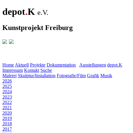
depot
.
K
e.V.
Kunstprojekt Freiburg
Home
Aktuell
Projekte
Dokumentation
Ausstellungen
depot
.
K
Impressum
Kontakt
Suche
Malerei
Skulptur/Installation
Fotografie/Film
Grafik
Musik
2026
2025
2024
2023
2022
2021
2020
2019
2018
2017